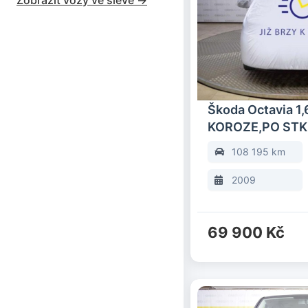
Zobrazit vozy ve slevě ->
Škoda Octavia 1
KOROZE,PO STK
108 195 km
2009
69 900 Kč