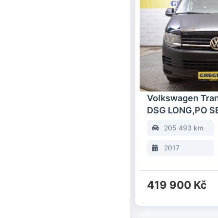
Volkswagen Tran
DSG LONG,PO S
205 493 km
2017
419 900 Kč