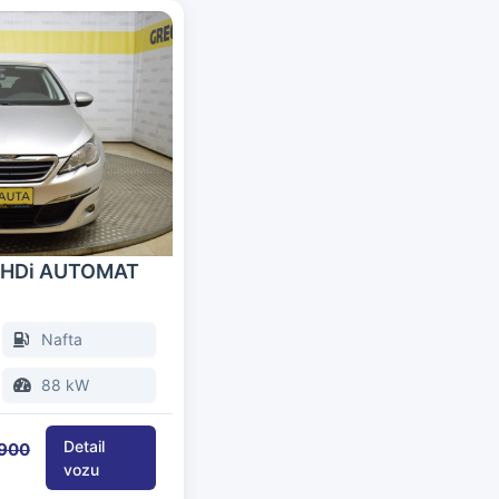
6 HDi AUTOMAT
Nafta
88 kW
 900