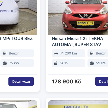
,6 MPi TOUR BEZ
Nissan Micra 1,2 i TEKNA
AUTOMAT,SUPER STAV
Benzín
71 260 km
Benzín
75 kW
2015
59 kW
178 900 Kč