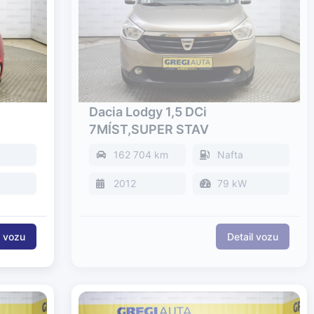
Dacia Lodgy 1,5 DCi
7MÍST,SUPER STAV
162 704 km
Nafta
2012
79 kW