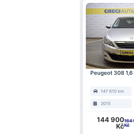
Peugeot 308 1,
147 610 km
2015
144 900
164
Kč
Kč