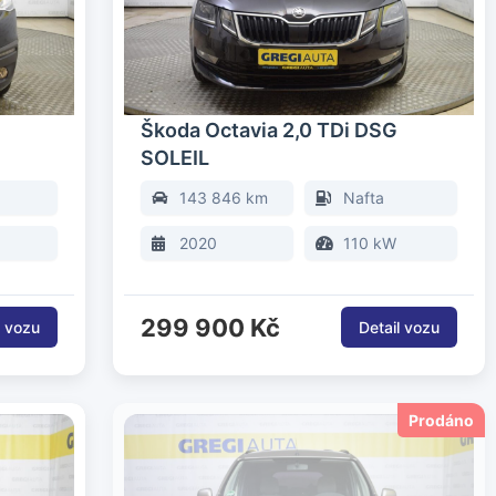
Škoda Octavia 2,0 TDi DSG
SOLEIL
143 846 km
Nafta
2020
110 kW
299 900 Kč