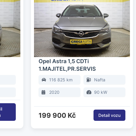
Opel Astra 1,5 CDTi
1.MAJITEL,PR.SERVIS
116 825 km
Nafta
2020
90 kW
199 900 Kč