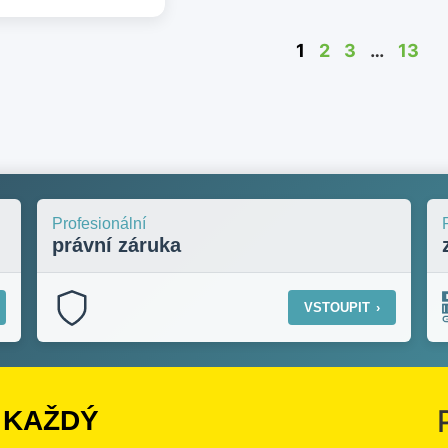
1
2
3
…
13
Profesionální
právní záruka
VSTOUPIT
›
 KAŽDÝ