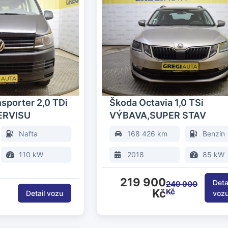
sporter 2,0 TDi
Škoda Octavia 1,0 TSi
ERVISU
VÝBAVA,SUPER STAV
Nafta
168 426 km
Benzín
110 kW
2018
85 kW
219 900
249 900
Kč
Kč