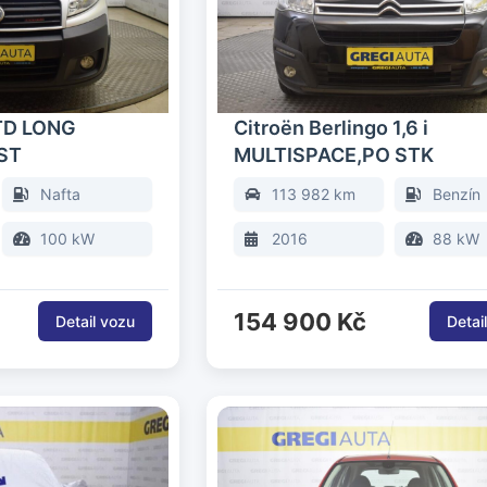
JTD LONG
Citroën Berlingo 1,6 i
ST
MULTISPACE,PO STK
Nafta
113 982 km
Benzín
100 kW
2016
88 kW
154 900 Kč