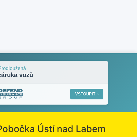
Prodloužená
záruka vozů
VSTOUPIT
›
Pobočka Ústí nad Labem