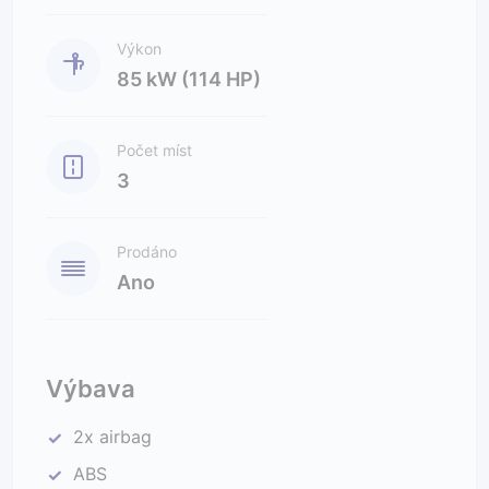
Výkon
85 kW (114 HP)
Počet míst
3
Prodáno
Ano
Výbava
2x airbag
✓
ABS
✓