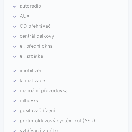
autorádio
✓
AUX
✓
CD přehrávač
✓
centrál dálkový
✓
el. přední okna
✓
el. zrcátka
✓
imobilizér
✓
klimatizace
✓
manuální převodovka
✓
mlhovky
✓
posilovač řízení
✓
protiprokluzový systém kol (ASR)
✓
vyhřívaná zrcátka
✓