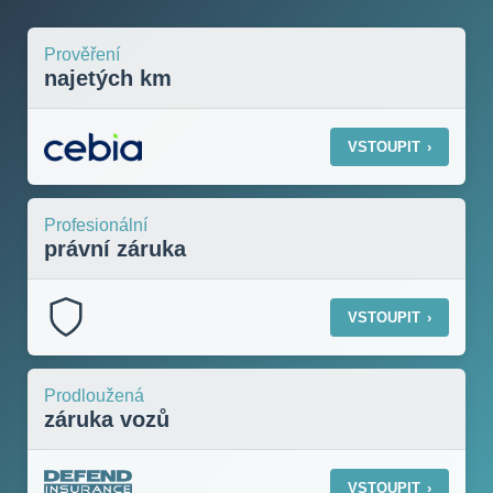
Prověření
najetých km
VSTOUPIT
›
Profesionální
právní záruka
VSTOUPIT
›
Prodloužená
záruka vozů
VSTOUPIT
›