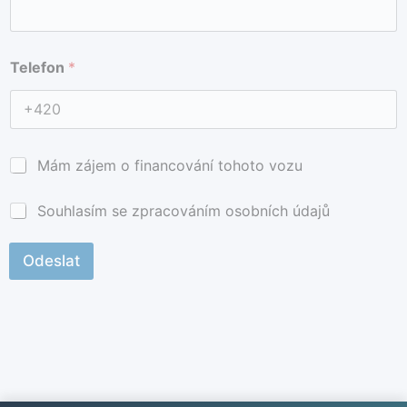
J
Telefon
*
m
é
n
o
a
E
E
Mám zájem o financování tohoto vozu
-
-
m
m
a
a
*
Souhlasím se zpracováním osobních údajů
i
i
l
l
*
Odeslat