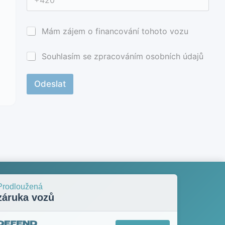
m
m
a
a
i
i
l
l
Mám zájem o financování tohoto vozu
a
*
Souhlasím se zpracováním osobních údajů
Odeslat
Prodloužená
záruka vozů