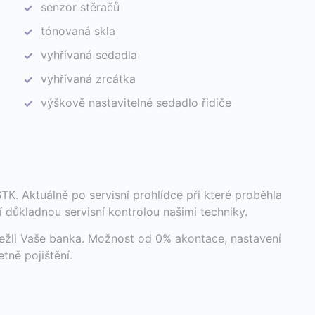
senzor stěračů
✓
tónovaná skla
✓
vyhřívaná sedadla
✓
vyhřívaná zrcátka
✓
výškově nastavitelné sedadlo řidiče
✓
STK. Aktuálně po servisní prohlídce při které proběhla
 důkladnou servisní kontrolou našimi techniky.
ežli Vaše banka. Možnost od 0% akontace, nastavení
tně pojištění.