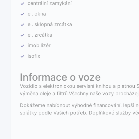
centrální zamykání
✓
el. okna
✓
el. sklopná zrcátka
✓
el. zrcátka
✓
imobilizér
✓
isofix
✓
Informace o voze
Vozidlo s elektronickou servisní knihou a platnou 
výměna oleje a filtrů.Všechny naše vozy procházejí
Dokážeme nabídnout výhodné financování, lepší n
splátky podle Vašich potřeb. Doplňkové služby vče