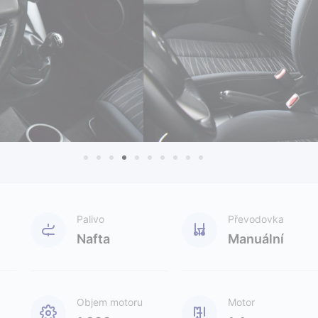
Palivo
Převodovka
Nafta
Manuální
Objem motoru
Motor