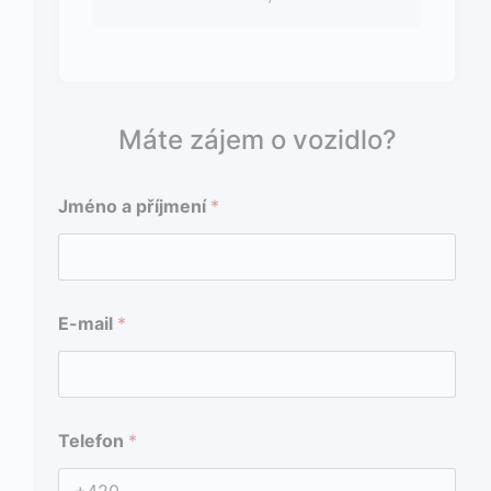
Máte zájem o vozidlo?
Jméno a příjmení
*
E
T
E-mail
*
-
e
m
l
a
e
i
f
l
o
*
n
Telefon
*
E
E
-
-