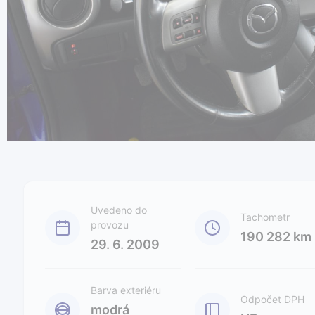
Uvedeno do
Tachometr
provozu
190 282 km
29. 6. 2009
Barva exteriéru
Odpočet DPH
modrá