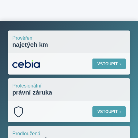
Prověření
najetých km
VSTOUPIT
›
Profesionální
právní záruka
VSTOUPIT
›
Prodloužená