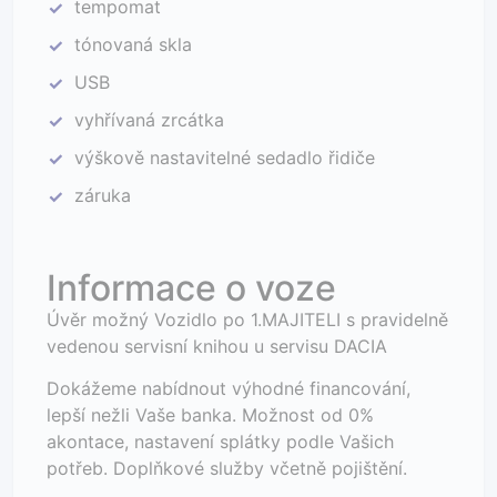
tempomat
✓
tónovaná skla
✓
USB
✓
vyhřívaná zrcátka
✓
výškově nastavitelné sedadlo řidiče
✓
záruka
✓
Informace o voze
Úvěr možný Vozidlo po 1.MAJITELI s pravidelně
vedenou servisní knihou u servisu DACIA
Dokážeme nabídnout výhodné financování,
lepší nežli Vaše banka. Možnost od 0%
akontace, nastavení splátky podle Vašich
potřeb. Doplňkové služby včetně pojištění.