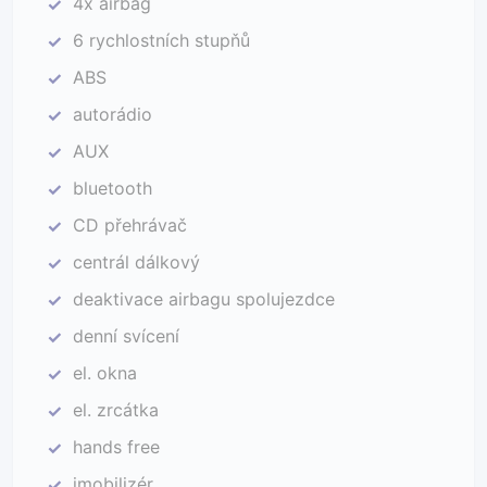
4x airbag
✓
6 rychlostních stupňů
✓
ABS
✓
autorádio
✓
AUX
✓
bluetooth
✓
CD přehrávač
✓
centrál dálkový
✓
deaktivace airbagu spolujezdce
✓
denní svícení
✓
el. okna
✓
el. zrcátka
✓
hands free
✓
imobilizér
✓