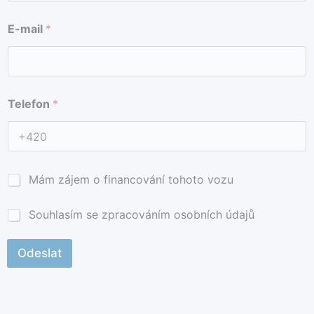
T
a
E-mail
*
e
*
l
e
f
o
n
Telefon
*
a
p
ř
í
j
m
Mám zájem o financování tohoto vozu
e
n
*
Souhlasím se zpracováním osobních údajů
í
Odeslat