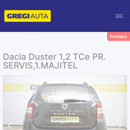
Dacia Duster 1,2 TCe PR.
SERVIS,1.MAJITEL