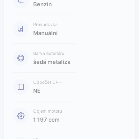
Benzín
Převodovka
Manuální
Barva exteriéru
šedá metalíza
Odpočet DPH
NE
Objem motoru
1 197 ccm