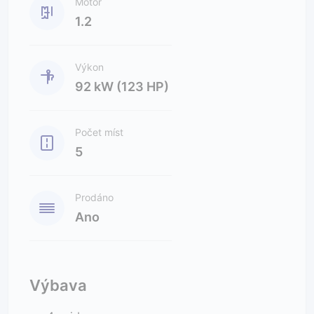
Motor
1.2
Výkon
92 kW (123 HP)
Počet míst
5
Prodáno
Ano
Výbava