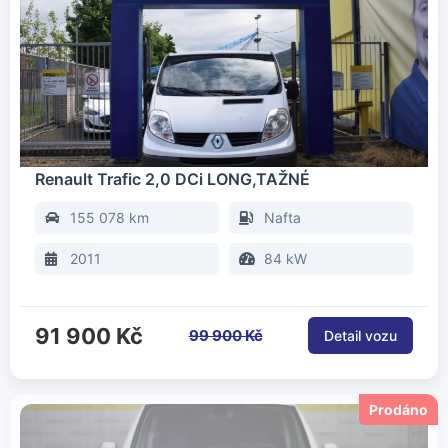
Renault Trafic 2,0 DCi LONG,TAŽNÉ
155 078 km
Nafta
2011
84 kW
91 900 Kč
99 900 Kč