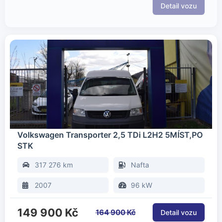
Volkswagen Transporter 2,5 TDi L2H2 5MÍST,PO
STK
317 276 km
Nafta
2007
96 kW
149 900 Kč
164 900 Kč