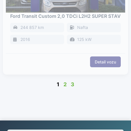
Ford Transit Custom 2,0 TDCi L2H2 SUPER STAV
244 857 km
Nafta
2016
125 kW
1
2
3